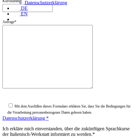
Kursnummer
Datenschutzerklärung
DE
EN
Anfrage*
Si
Mit dem Ausfüllen dieses Formulars erklären Sie, dass Sie die Bedingungen für
prega
die Verarbeitung personenbezogener Daten gelesen haben.
di
Datenschutzerklärung *
lasciare
vuoto
Ich erkläre mich einverstanden, über die zukünftigen Sprachkurse
questo
der Italienisch-Werkstatt informiert zu werden.*
campo.