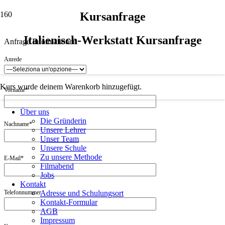
Kursanfrage
Italienisch-Werkstatt Kursanfrage
Anfrage Informationen
Anrede
Kurs
wurde deinem Warenkorb hinzugefügt.
Vorname*
Über uns
Die Gründerin
Nachname*
Unsere Lehrer
Unser Team
Unsere Schule
Zu unsere Methode
E-Mail*
Filmabend
Jobs
Kontakt
Telefonnummer
Adresse und Schulungsort
Kontakt-Formular
AGB
Impressum